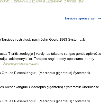
žeikytė
,
E
.
Mickevičius
,
J
.
Prūsaitė
,
K
.
Baranauskas
,
R
.
Baleišis
.
2002
.
Tarsipes spenserae
(Tarsipes rostratus), nach John Gould 1863 Systematik
tusas T sritis zoologija | vardynas taksono rangas gentis apibrėžtis
tralija. atitikmenys: lot. Tarsipes angl. honey opossums; honey
 …
Žinduolių pavadinimų žodynas
s Graues Riesenkänguru (Macropus giganteus) Systematik
ues Riesenkänguru (Macropus giganteus) Systematik Überklasse
s Graues Riesenkänguru (Macropus giganteus) Systematik