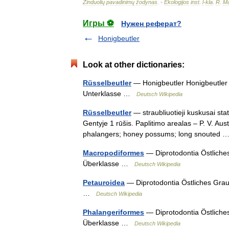
Žinduolių
pavadinimų
žodynas
. -
Ekologijos
inst
.
l
-
kla
.
R
.
Ma
Игры ⚽
Нужен реферат?
Honigbeutler
Look at other dictionaries:
Rüsselbeutler
— Honigbeutler Honigbeutler 
Unterklasse …
Deutsch Wikipedia
Rüsselbeutler
— straubliuotieji kuskusai sta
Gentyje 1 rūšis. Paplitimo arealas – P. V. Aus
phalangers; honey possums; long snouted
Macropodiformes
— Diprotodontia Östliche
Überklasse …
Deutsch Wikipedia
Petauroidea
— Diprotodontia Östliches Gra
…
Deutsch Wikipedia
Phalangeriformes
— Diprotodontia Östliche
Überklasse …
Deutsch Wikipedia