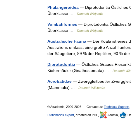
Phalangeroidea
— Diprotodontia Östliches 
Überklasse …
Deutsch Wikipedia
Vombatiformes
— Diprotodontia Östliches 
Überklasse …
Deutsch Wikipedia
Australische Fauna
— Der Koala ist eines d
Australiens umfasst eine große Anzahl untersc
der Säugetiere, 89 % der Reptilien, 90 % d
Diprotodontia
— Östliches Graues Riesenkä
Kiefermäuler (Gnathostomata) …
Deutsch Wik
Acrobatidae
— Zwerggleitbeutler Zwerggleit
(Mammalia) …
Deutsch Wikipedia
© Academic, 2000-2026
Contact us:
Technical Support
,
Dictionaries export
, created on PHP,
Joomla,
Dr