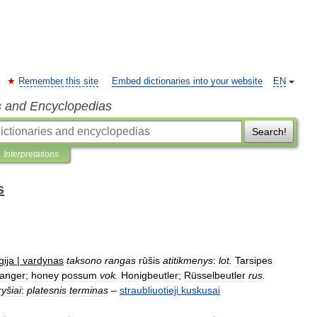
Remember this site
Embed dictionaries into your website
EN
s and Encyclopedias
Search!
Interpretations
s
gija
|
vardynas
taksono
rangas
rūšis
atitikmenys
:
lot
.
Tarsipes
langer
;
honey
possum
vok
.
Honigbeutler
;
Rüsselbeutler
rus
.
ryšiai
:
platesnis
terminas
–
straubliuotieji
kuskusai