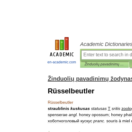
Academic Dictionarie
en-academic.com
Žinduolių pavadinimų žodynas
Žinduolių pavadinimų žodyna
Rüsselbeutler
Rüsselbeutler
straublinis
kuskusas
statusas
T
sritis
zoolo
spenserae
angl
.
honey
opossum
;
honey
pha
хоботноголовый
кускус
pranc
.
souris
à
miel